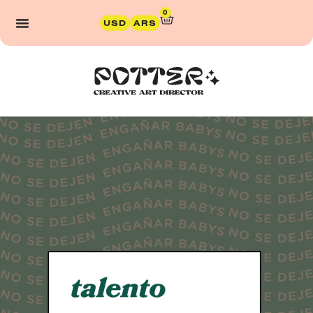
0
USD
ARS